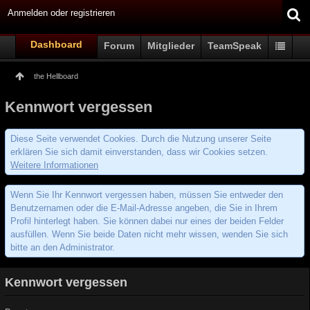
Anmelden oder registrieren
Dashboard
Forum
Mitglieder
TeamSpeak
the Hellboard
Kennwort vergessen
Diese Seite verwendet Cookies. Durch die Nutzung unserer Seite
erklären Sie sich damit einverstanden, dass wir Cookies setzen.
Weitere Informationen
Wenn Sie Ihr Kennwort vergessen haben, müssen Sie entweder den
Benutzernamen oder die E-Mail-Adresse angeben, die Sie in Ihrem
Profil hinterlegt haben. Sie können dabei nur eines der beiden Felder
ausfüllen. Wenn Sie beide Daten nicht mehr wissen, wenden Sie sich
bitte an den Administrator.
Kennwort vergessen