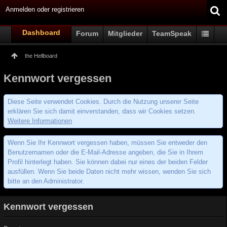
Anmelden oder registrieren
Dashboard
Forum
Mitglieder
TeamSpeak
the Hellboard
Kennwort vergessen
Diese Seite verwendet Cookies. Durch die Nutzung unserer Seite
erklären Sie sich damit einverstanden, dass wir Cookies setzen.
Weitere Informationen
Wenn Sie Ihr Kennwort vergessen haben, müssen Sie entweder den
Benutzernamen oder die E-Mail-Adresse angeben, die Sie in Ihrem
Profil hinterlegt haben. Sie können dabei nur eines der beiden Felder
ausfüllen. Wenn Sie beide Daten nicht mehr wissen, wenden Sie sich
bitte an den Administrator.
Kennwort vergessen