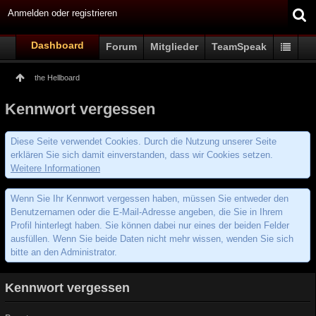
Anmelden oder registrieren
Dashboard
Forum
Mitglieder
TeamSpeak
the Hellboard
Kennwort vergessen
Diese Seite verwendet Cookies. Durch die Nutzung unserer Seite
erklären Sie sich damit einverstanden, dass wir Cookies setzen.
Weitere Informationen
Wenn Sie Ihr Kennwort vergessen haben, müssen Sie entweder den
Benutzernamen oder die E-Mail-Adresse angeben, die Sie in Ihrem
Profil hinterlegt haben. Sie können dabei nur eines der beiden Felder
ausfüllen. Wenn Sie beide Daten nicht mehr wissen, wenden Sie sich
bitte an den Administrator.
Kennwort vergessen