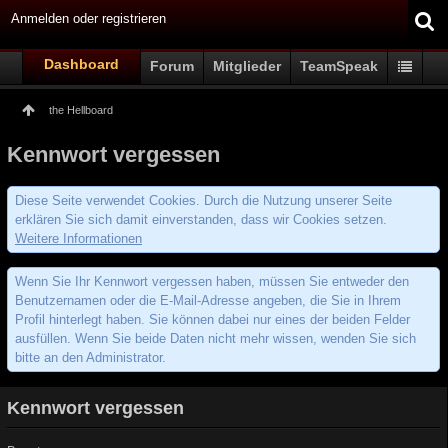
Anmelden oder registrieren
Dashboard
Forum
Mitglieder
TeamSpeak
the Hellboard
Kennwort vergessen
Diese Seite verwendet Cookies. Durch die Nutzung unserer Seite
erklären Sie sich damit einverstanden, dass wir Cookies setzen.
Weitere Informationen
Wenn Sie Ihr Kennwort vergessen haben, müssen Sie entweder den
Benutzernamen oder die E-Mail-Adresse angeben, die Sie in Ihrem
Profil hinterlegt haben. Sie können dabei nur eines der beiden Felder
ausfüllen. Wenn Sie beide Daten nicht mehr wissen, wenden Sie sich
bitte an den Administrator.
Kennwort vergessen