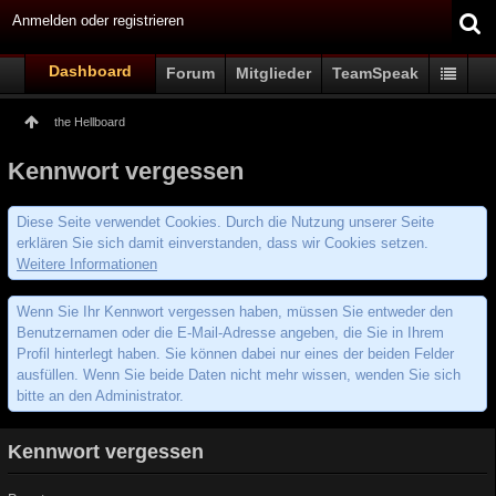
Anmelden oder registrieren
Dashboard
Forum
Mitglieder
TeamSpeak
the Hellboard
Kennwort vergessen
Diese Seite verwendet Cookies. Durch die Nutzung unserer Seite
erklären Sie sich damit einverstanden, dass wir Cookies setzen.
Weitere Informationen
Wenn Sie Ihr Kennwort vergessen haben, müssen Sie entweder den
Benutzernamen oder die E-Mail-Adresse angeben, die Sie in Ihrem
Profil hinterlegt haben. Sie können dabei nur eines der beiden Felder
ausfüllen. Wenn Sie beide Daten nicht mehr wissen, wenden Sie sich
bitte an den Administrator.
Kennwort vergessen