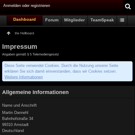
Anmelden oder registrieren
Dashboard
Forum
Mitglieder
TeamSpeak
the Hellboard
Impressum
Angaben gemäß § 5 Telemediengesetz
Diese Seite verwendet Cookies. Durch die Nutzung unserer Seite
erklären Sie sich damit einverstanden, dass wir Cookies setzen.
Weitere Informationen
Allgemeine Informationen
Name und Anschrift
Martin Dannehl
Bahnhofstraße 34
99310 Arnstadt
Deutschland