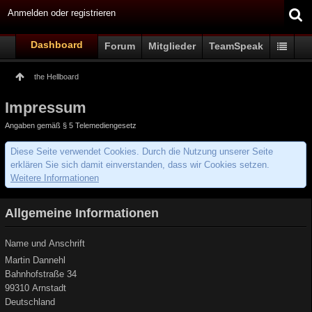
Anmelden oder registrieren
Dashboard
Forum
Mitglieder
TeamSpeak
the Hellboard
Impressum
Angaben gemäß § 5 Telemediengesetz
Diese Seite verwendet Cookies. Durch die Nutzung unserer Seite
erklären Sie sich damit einverstanden, dass wir Cookies setzen.
Weitere Informationen
Allgemeine Informationen
Name und Anschrift
Martin Dannehl
Bahnhofstraße 34
99310 Arnstadt
Deutschland