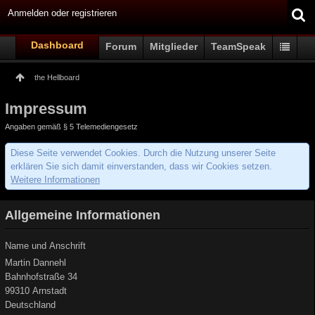
Anmelden oder registrieren
Dashboard
Forum
Mitglieder
TeamSpeak
the Hellboard
Impressum
Angaben gemäß § 5 Telemediengesetz
Diese Seite verwendet Cookies. Durch die Nutzung unserer Seite
erklären Sie sich damit einverstanden, dass wir Cookies setzen.
Weitere Informationen
Allgemeine Informationen
Name und Anschrift
Martin Dannehl
Bahnhofstraße 34
99310 Arnstadt
Deutschland