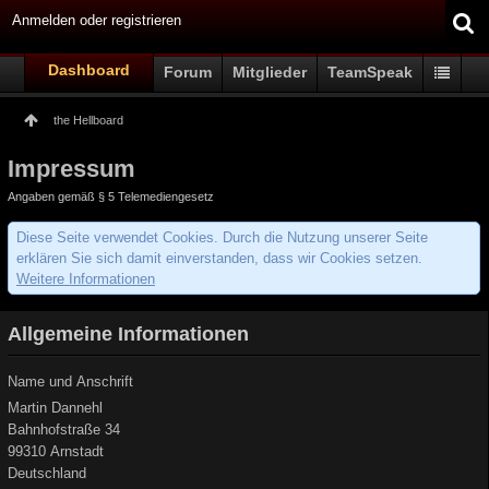
Anmelden oder registrieren
Dashboard
Forum
Mitglieder
TeamSpeak
the Hellboard
Impressum
Angaben gemäß § 5 Telemediengesetz
Diese Seite verwendet Cookies. Durch die Nutzung unserer Seite
erklären Sie sich damit einverstanden, dass wir Cookies setzen.
Weitere Informationen
Allgemeine Informationen
Name und Anschrift
Martin Dannehl
Bahnhofstraße 34
99310 Arnstadt
Deutschland