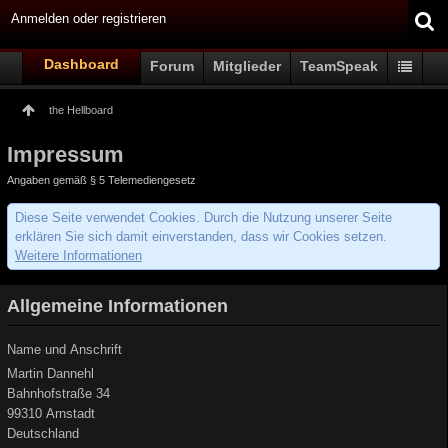
Anmelden oder registrieren
Dashboard
Forum
Mitglieder
TeamSpeak
the Hellboard
Impressum
Angaben gemäß § 5 Telemediengesetz
Diese Seite verwendet Cookies. Durch die Nutzung unserer Seite
erklären Sie sich damit einverstanden, dass wir Cookies setzen.
Weitere Informationen
Allgemeine Informationen
Name und Anschrift
Martin Dannehl
Bahnhofstraße 34
99310 Arnstadt
Deutschland