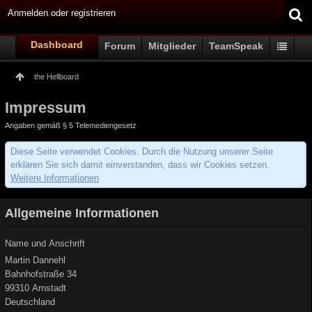
Anmelden oder registrieren
Dashboard
Forum
Mitglieder
TeamSpeak
the Hellboard
Impressum
Angaben gemäß § 5 Telemediengesetz
Diese Seite verwendet Cookies. Durch die Nutzung unserer Seite
erklären Sie sich damit einverstanden, dass wir Cookies setzen.
Weitere Informationen
Allgemeine Informationen
Name und Anschrift
Martin Dannehl
Bahnhofstraße 34
99310 Arnstadt
Deutschland