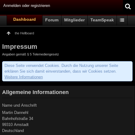
Anmelden oder registrieren
Dashboard
Forum
Mitglieder
TeamSpeak
the Hellboard
Impressum
Angaben gemäß § 5 Telemediengesetz
Diese Seite verwendet Cookies. Durch die Nutzung unserer Seite
erklären Sie sich damit einverstanden, dass wir Cookies setzen.
Weitere Informationen
Allgemeine Informationen
Name und Anschrift
Martin Dannehl
Bahnhofstraße 34
99310 Arnstadt
Deutschland