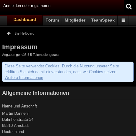
Anmelden oder registrieren
Dashboard
Forum
Mitglieder
TeamSpeak
the Hellboard
Impressum
Angaben gemäß § 5 Telemediengesetz
Diese Seite verwendet Cookies. Durch die Nutzung unserer Seite
erklären Sie sich damit einverstanden, dass wir Cookies setzen.
Weitere Informationen
Allgemeine Informationen
Name und Anschrift
Martin Dannehl
Bahnhofstraße 34
99310 Arnstadt
Deutschland