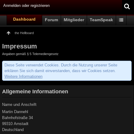
Anmelden oder registrieren
Dashboard
Forum
Mitglieder
TeamSpeak
the Hellboard
Impressum
Angaben gemäß § 5 Telemediengesetz
Diese Seite verwendet Cookies. Durch die Nutzung unserer Seite
erklären Sie sich damit einverstanden, dass wir Cookies setzen.
Weitere Informationen
Allgemeine Informationen
Name und Anschrift
Martin Dannehl
Bahnhofstraße 34
99310 Arnstadt
Deutschland