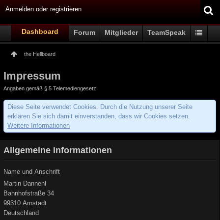
Anmelden oder registrieren
Dashboard
Forum
Mitglieder
TeamSpeak
the Hellboard
Impressum
Angaben gemäß § 5 Telemediengesetz
Diese Seite verwendet Cookies. Durch die Nutzung unserer Seite
erklären Sie sich damit einverstanden, dass wir Cookies setzen.
Weitere Informationen
Allgemeine Informationen
Name und Anschrift
Martin Dannehl
Bahnhofstraße 34
99310 Arnstadt
Deutschland