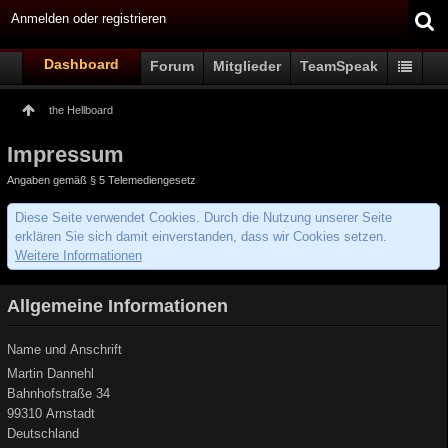
Anmelden oder registrieren
Dashboard
Forum
Mitglieder
TeamSpeak
the Hellboard
Impressum
Angaben gemäß § 5 Telemediengesetz
Diese Seite verwendet Cookies. Durch die Nutzung unserer Seite
erklären Sie sich damit einverstanden, dass wir Cookies setzen.
Weitere Informationen
Allgemeine Informationen
Name und Anschrift
Martin Dannehl
Bahnhofstraße 34
99310 Arnstadt
Deutschland