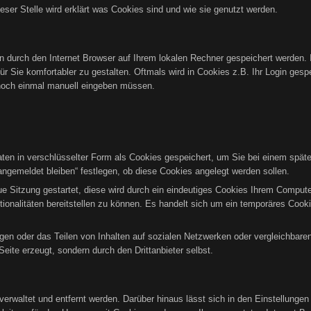
ieser Stelle wird erklärt was Cookies sind und wie sie genutzt werden.
ten durch den Internet Browser auf Ihrem lokalen Rechner gespeichert werden. 
r Sie komfortabler zu gestalten. Oftmals wird in Cookies z.B. Ihr Login gesp
noch einmal manuell eingeben müssen.
n in verschlüsselter Form als Cookies gespeichert, um Sie bei einem späte
ngemeldet bleiben“ festlegen, ob diese Cookies angelegt werden sollen.
eue Sitzung gestartet, diese wird durch ein eindeutiges Cookies Ihrem Comput
tionalitäten bereitstellen zu können. Es handelt sich um ein temporäres Co
gen oder das Teilen von Inhalten auf sozialen Netzwerken oder vergleichbare
eite erzeugt, sondern durch den Drittanbieter selbst.
verwaltet und entfernt werden. Darüber hinaus lässt sich in den Einstellunge