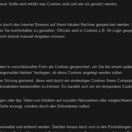
ieser Stelle wird erklärt was Cookies sind und wie sie genutzt werden.
ten durch den Internet Browser auf Ihrem lokalen Rechner gespeichert werden. 
r Sie komfortabler zu gestalten. Oftmals wird in Cookies z.B. Ihr Login gesp
noch einmal manuell eingeben müssen.
n in verschlüsselter Form als Cookies gespeichert, um Sie bei einem späte
ngemeldet bleiben“ festlegen, ob diese Cookies angelegt werden sollen.
eue Sitzung gestartet, diese wird durch ein eindeutiges Cookies Ihrem Comput
tionalitäten bereitstellen zu können. Es handelt sich um ein temporäres Co
gen oder das Teilen von Inhalten auf sozialen Netzwerken oder vergleichbare
eite erzeugt, sondern durch den Drittanbieter selbst.
verwaltet und entfernt werden. Darüber hinaus lässt sich in den Einstellunge