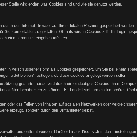
ieser Stelle wird erklärt was Cookies sind und wie sie genutzt werden.
ten durch den Internet Browser auf Ihrem lokalen Rechner gespeichert werden. 
r Sie komfortabler zu gestalten. Oftmals wird in Cookies z.B. Ihr Login gesp
noch einmal manuell eingeben müssen.
n in verschlüsselter Form als Cookies gespeichert, um Sie bei einem späte
ngemeldet bleiben“ festlegen, ob diese Cookies angelegt werden sollen.
eue Sitzung gestartet, diese wird durch ein eindeutiges Cookies Ihrem Comput
tionalitäten bereitstellen zu können. Es handelt sich um ein temporäres Co
gen oder das Teilen von Inhalten auf sozialen Netzwerken oder vergleichbare
eite erzeugt, sondern durch den Drittanbieter selbst.
verwaltet und entfernt werden. Darüber hinaus lässt sich in den Einstellunge