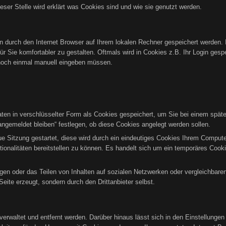
ieser Stelle wird erklärt was Cookies sind und wie sie genutzt werden.
ten durch den Internet Browser auf Ihrem lokalen Rechner gespeichert werden. 
r Sie komfortabler zu gestalten. Oftmals wird in Cookies z.B. Ihr Login gesp
noch einmal manuell eingeben müssen.
n in verschlüsselter Form als Cookies gespeichert, um Sie bei einem späte
ngemeldet bleiben“ festlegen, ob diese Cookies angelegt werden sollen.
eue Sitzung gestartet, diese wird durch ein eindeutiges Cookies Ihrem Comput
tionalitäten bereitstellen zu können. Es handelt sich um ein temporäres Co
gen oder das Teilen von Inhalten auf sozialen Netzwerken oder vergleichbare
eite erzeugt, sondern durch den Drittanbieter selbst.
verwaltet und entfernt werden. Darüber hinaus lässt sich in den Einstellunge