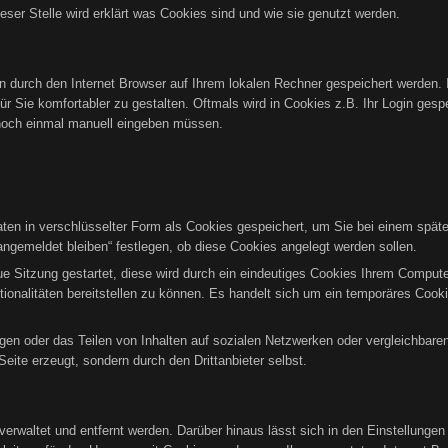
ieser Stelle wird erklärt was Cookies sind und wie sie genutzt werden.
ten durch den Internet Browser auf Ihrem lokalen Rechner gespeichert werden. 
r Sie komfortabler zu gestalten. Oftmals wird in Cookies z.B. Ihr Login gesp
noch einmal manuell eingeben müssen.
n in verschlüsselter Form als Cookies gespeichert, um Sie bei einem späte
ngemeldet bleiben“ festlegen, ob diese Cookies angelegt werden sollen.
eue Sitzung gestartet, diese wird durch ein eindeutiges Cookies Ihrem Comput
tionalitäten bereitstellen zu können. Es handelt sich um ein temporäres Co
gen oder das Teilen von Inhalten auf sozialen Netzwerken oder vergleichbare
eite erzeugt, sondern durch den Drittanbieter selbst.
verwaltet und entfernt werden. Darüber hinaus lässt sich in den Einstellunge