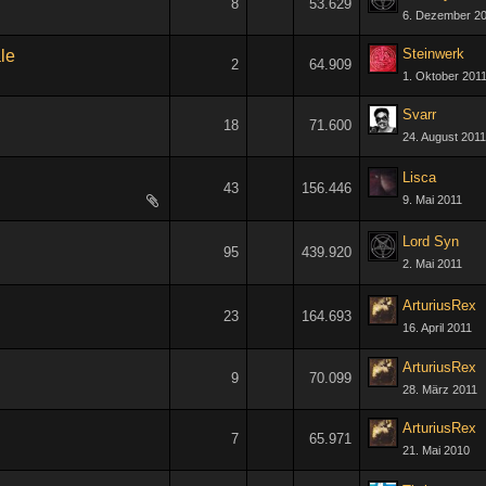
8
53.629
6. Dezember 2
Steinwerk
le
2
64.909
1. Oktober 201
Svarr
18
71.600
24. August 2011
Lisca
43
156.446
9. Mai 2011
1
2
3
Lord Syn
95
439.920
2. Mai 2011
1
2
3
4
5
ArturiusRex
23
164.693
16. April 2011
1
2
ArturiusRex
9
70.099
28. März 2011
ArturiusRex
7
65.971
21. Mai 2010