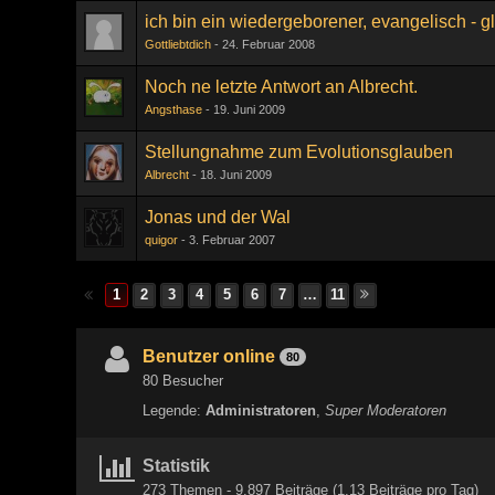
ich bin ein wiedergeborener, evangelisch - g
Gottliebtdich
24. Februar 2008
Noch ne letzte Antwort an Albrecht.
Angsthase
19. Juni 2009
Stellungnahme zum Evolutionsglauben
Albrecht
18. Juni 2009
Jonas und der Wal
quigor
3. Februar 2007
1
2
3
4
5
6
7
…
11
Benutzer online
80
80 Besucher
Legende:
Administratoren
Super Moderatoren
Statistik
273 Themen - 9.897 Beiträge (1,13 Beiträge pro Tag)