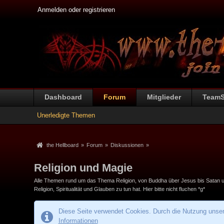
Anmelden oder registrieren
Dashboard
Forum
Mitglieder
Team
Unerledigte Themen
the Hellboard
»
Forum
»
Diskussionen
»
Religion und Magie
Alle Themen rund um das Thema Religion, von Buddha über Jesus bis Satan und 
Religion, Spiritualität und Glauben zu tun hat. Hier bitte nicht fluchen *g*
Diese Seite verwendet Cookies. Durch die Nutzung unsere
Informationen