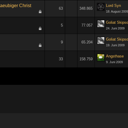
laeubiger Christ
Lord Syn
63
348.865
18. August 200
1
2
3
4
Goliat Skips
5
77.057
24. Juni 2009
Goliat Skips
9
65.204
19. Juni 2009
Angsthase
33
158.759
9. Juni 2009
1
2