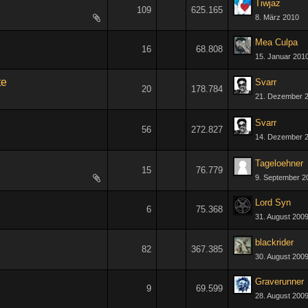
Tiwjaz
109
625.165
8. März 2010
1
2
3
…
6
Mea Culpa
16
68.808
15. Januar 201
te
Svarr
20
178.784
21. Dezember 
1
2
Svarr
56
272.827
14. Dezember 
1
2
3
Tageloehner
15
76.779
9. September 2
Lord Syn
6
75.368
31. August 200
blackrider
82
367.385
30. August 200
1
2
3
4
5
Graverunner
9
69.599
28. August 200