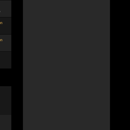
9
on
on