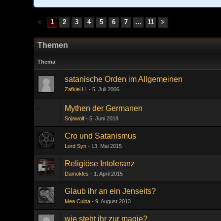
1
2
3
4
5
6
7
…
11
Themen
Thema
satanische Orden im Allgemeinen
Zafkiel H.
5. Juli 2006
Mythen der Germanen
Sojawolf
5. Juni 2018
Cro und Satanismus
Lord Syn
13. Mai 2015
Religiöse Intoleranz
Damokles
1. April 2015
Glaub ihr an ein Jenseits?
Mea Culpa
9. August 2013
wie steht ihr zur magie?