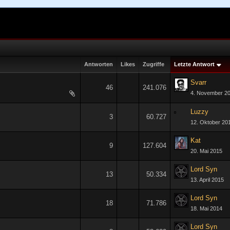
Antworten
Likes
Zugriffe
Letzte Antwort
Svarr
46
241.076
4. November 2
1
2
3
Luzzy
3
60.727
12. Oktober 20
Kat
9
127.604
20. Mai 2015
Lord Syn
13
50.334
13. April 2015
Lord Syn
18
71.786
18. Mai 2014
Lord Syn