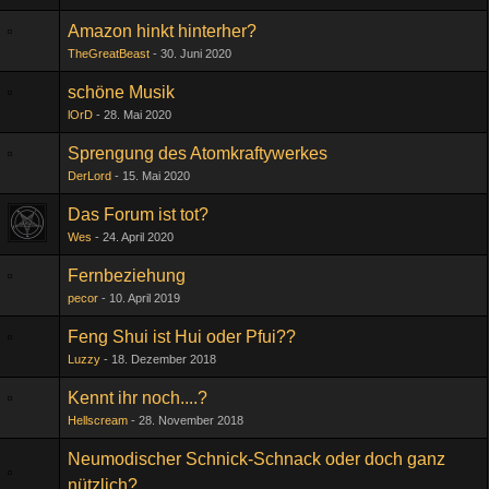
Amazon hinkt hinterher?
TheGreatBeast
30. Juni 2020
schöne Musik
lOrD
28. Mai 2020
Sprengung des Atomkraftywerkes
DerLord
15. Mai 2020
Das Forum ist tot?
Wes
24. April 2020
Fernbeziehung
pecor
10. April 2019
Feng Shui ist Hui oder Pfui??
Luzzy
18. Dezember 2018
Kennt ihr noch....?
Hellscream
28. November 2018
Neumodischer Schnick-Schnack oder doch ganz
nützlich?