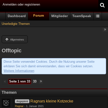
Anmelden oder registrieren
Forum
Dashboard
Mitglieder
TeamSpeak
Unerledigte Themen
Allgemeines
Offtopic
Diese Seite verwendet Cookies. Durch die Nutzung unserer Seite
erklären Sie sich damit einverstanden, dass wir Cookies setzen.
Weitere Informationen
Seite 1 von 33
33
Themen
Ragnars kleine Kotzecke
Angepinnt
Ragnar
1. Januar 2021