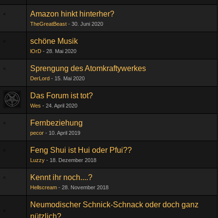
Amazon hinkt hinterher?
TheGreatBeast
30. Juni 2020
schöne Musik
lOrD
28. Mai 2020
Sprengung des Atomkraftywerkes
DerLord
15. Mai 2020
Das Forum ist tot?
Wes
24. April 2020
Fernbeziehung
pecor
10. April 2019
Feng Shui ist Hui oder Pfui??
Luzzy
18. Dezember 2018
Kennt ihr noch....?
Hellscream
28. November 2018
Neumodischer Schnick-Schnack oder doch ganz
nützlich?