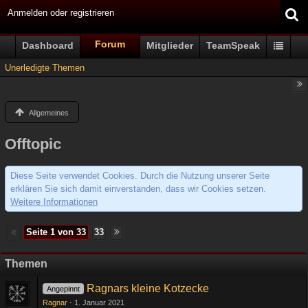
Anmelden oder registrieren
Forum
Dashboard
Mitglieder
TeamSpeak
Unerledigte Themen
Allgemeines
Offtopic
Diese Seite verwendet Cookies. Durch die Nutzung unserer Seite
erklären Sie sich damit einverstanden, dass wir Cookies setzen.
Weitere Informationen
Seite 1 von 33
33
Themen
Ragnars kleine Kotzecke
Angepinnt
Ragnar
1. Januar 2021