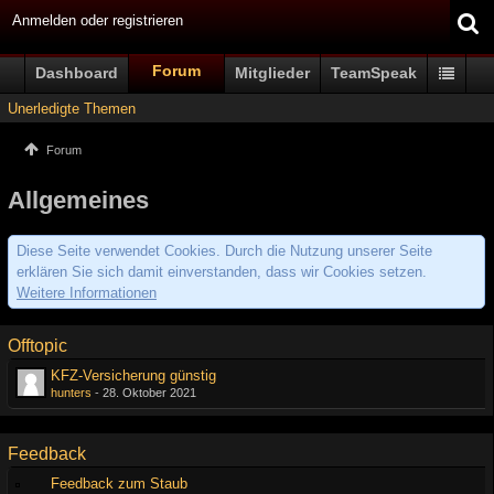
Anmelden oder registrieren
Forum
Dashboard
Mitglieder
TeamSpeak
Unerledigte Themen
Forum
Allgemeines
Diese Seite verwendet Cookies. Durch die Nutzung unserer Seite
erklären Sie sich damit einverstanden, dass wir Cookies setzen.
Weitere Informationen
Offtopic
KFZ-Versicherung günstig
hunters
-
28. Oktober 2021
Feedback
Feedback zum Staub