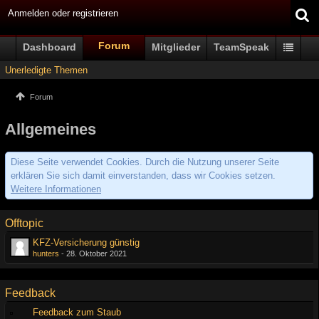
Anmelden oder registrieren
Forum
Dashboard
Mitglieder
TeamSpeak
Unerledigte Themen
Forum
Allgemeines
Diese Seite verwendet Cookies. Durch die Nutzung unserer Seite
erklären Sie sich damit einverstanden, dass wir Cookies setzen.
Weitere Informationen
Offtopic
KFZ-Versicherung günstig
hunters
-
28. Oktober 2021
Feedback
Feedback zum Staub