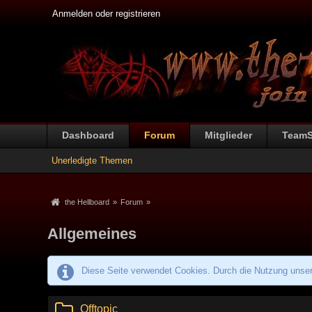
Anmelden oder registrieren
Dashboard
Forum
Mitglieder
Team
Unerledigte Themen
the Hellboard
»
Forum
»
Allgemeines
Diese Seite verwendet Cookies. Durch die Nutzung unsere
Offtopic