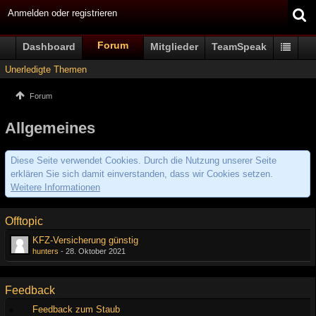
Anmelden oder registrieren
Forum
Dashboard
Mitglieder
TeamSpeak
Unerledigte Themen
Forum
Allgemeines
Diese Seite verwendet Cookies. Durch die Nutzung unserer Seite
erklären Sie sich damit einverstanden, dass wir Cookies setzen.
Weitere Informationen
Offtopic
KFZ-Versicherung günstig
hunters
-
28. Oktober 2021
Feedback
Feedback zum Staub