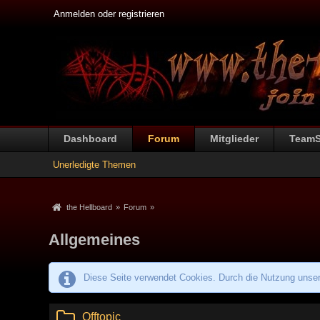
Anmelden oder registrieren
Dashboard
Forum
Mitglieder
Team
Unerledigte Themen
the Hellboard
»
Forum
»
Allgemeines
Diese Seite verwendet Cookies. Durch die Nutzung unsere
Offtopic