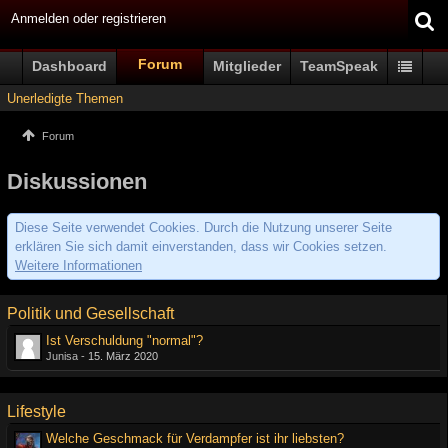
Anmelden oder registrieren
Forum
Dashboard
Mitglieder
TeamSpeak
Unerledigte Themen
Forum
Diskussionen
Diese Seite verwendet Cookies. Durch die Nutzung unserer Seite
erklären Sie sich damit einverstanden, dass wir Cookies setzen.
Weitere Informationen
Politik und Gesellschaft
Ist Verschuldung "normal"?
Junisa -
15. März 2020
Lifestyle
Welche Geschmack für Verdampfer ist ihr liebsten?