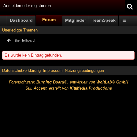
Anmelden oder registrieren
Forum
Dashboard
Mitglieder
TeamSpeak
Unerledigte Themen
the Hellboard
Es wurde kein Eintrag gefunden.
Datenschutzerklärung
Impressum
Nutzungsbedingungen
Forensoftware:
Burning Board®
, entwickelt von
WoltLab® GmbH
Stil:
Accent
, erstellt von
KittMedia Productions