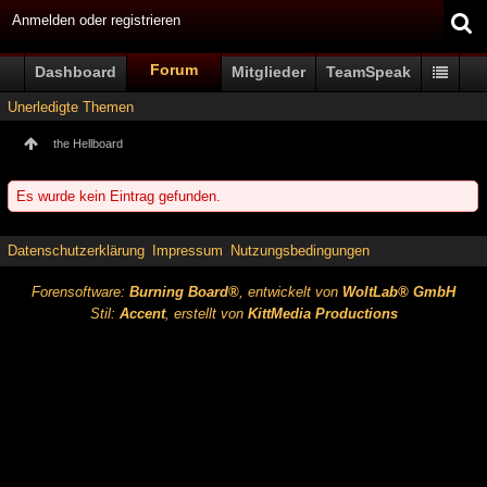
Anmelden oder registrieren
Forum
Dashboard
Mitglieder
TeamSpeak
Unerledigte Themen
the Hellboard
Es wurde kein Eintrag gefunden.
Datenschutzerklärung
Impressum
Nutzungsbedingungen
Forensoftware:
Burning Board®
, entwickelt von
WoltLab® GmbH
Stil:
Accent
, erstellt von
KittMedia Productions