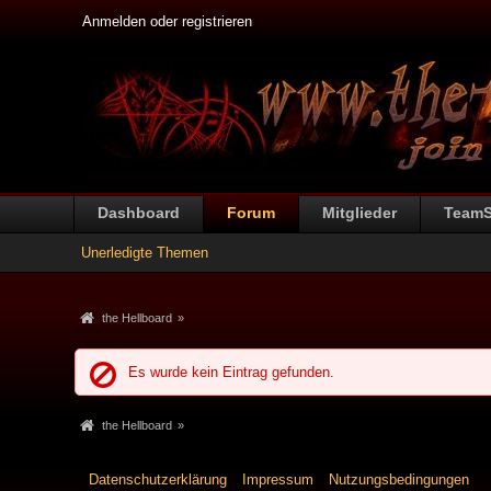
Anmelden oder registrieren
Dashboard
Forum
Mitglieder
Team
Unerledigte Themen
the Hellboard
»
Es wurde kein Eintrag gefunden.
the Hellboard
»
Datenschutzerklärung
Impressum
Nutzungsbedingungen