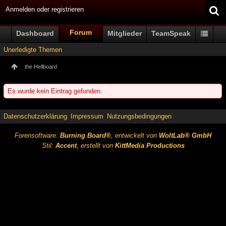
Anmelden oder registrieren
Forum
Dashboard
Mitglieder
TeamSpeak
Unerledigte Themen
the Hellboard
Es wurde kein Eintrag gefunden.
Datenschutzerklärung
Impressum
Nutzungsbedingungen
Forensoftware:
Burning Board®
, entwickelt von
WoltLab® GmbH
Stil:
Accent
, erstellt von
KittMedia Productions