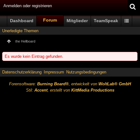
Anmelden oder registrieren
Forum
Dashboard
Mitglieder
TeamSpeak
Unerledigte Themen
the Hellboard
Es wurde kein Eintrag gefunden.
Datenschutzerklärung
Impressum
Nutzungsbedingungen
Forensoftware:
Burning Board®
, entwickelt von
WoltLab® GmbH
Stil:
Accent
, erstellt von
KittMedia Productions