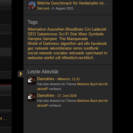
Welche Geschmack für Verdampfer ist ihr liebsten?
DerLord
-
4. August 2021
Tags
Alternative
Aussehen
Bloodlines
Cro
Ladezeit
SEO
Satanismus
Sci-Fi
Star Wars
Symbole
Vampire
Vampire: The Masquerade
World of Darkness
algorithm
ard
ello
facebook
gez
network
rekombinator
remix
rundfunk
social network
soziales netzwerk
sprichwort
tv
webseite
würfel
zdf
öffentlich-rechtlich
Letzte Aktivität
Damokles
-
Mittwoch, 11:21
Hat eine Antwort im Thema
Welches Buch lest ihr
aktuell?
verfasst.
Damokles
-
17. Juni 2026
Hat eine Antwort im Thema
Welches Buch lest ihr
aktuell?
verfasst.
Welche Geschmack für Verdampfer ist ihr liebsten?