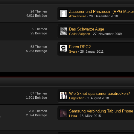
24
Themen
4.611
Beiträge
Azakarkure
-
20. Dezember 2018
Das Schwarze Auge
5
Themen
25
Beiträge
Goliat Skipson
-
27. November 2009
Foren RPG?
53
Themen
5.253
Beiträge
Svarr
-
28. Januar 2011
Wie Skript sparsamer ausdrucken?
87
Themen
1.301
Beiträge
Engelchen
-
2. August 2018
Samsung Verbindung Tab und Phone
208
Themen
2.024
Beiträge
Lisca
-
13. März 2015
...