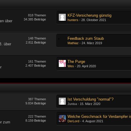
KFZ-Versicherung günstig
818
Themen
34.385
Beiträge
hunters
-
28. Oktober 2021
en über
Feedback zum Staub
148
Themen
2.811
Beiträge
Mathiaz
-
24. März 2019
B. über
The Purge
161
Themen
2.407
Beiträge
Wes
-
20. April 2020
r
Ist Verschuldung "normal"?
387
Themen
9.834
Beiträge
Junisa -
15. März 2020
222
Themen
8.159
Beiträge
DerLord
-
4. August 2021
er zum