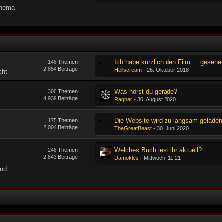
Thema
Ich habe kürzlich den Film ... gesehe
148
Themen
2.854
Beiträge
Hellscream
-
26. Oktober 2018
cht
Was hörst du gerade?
300
Themen
4.939
Beiträge
Ragnar
-
30. August 2020
Die Website wird zu langsam gelade
175
Themen
2.004
Beiträge
TheGreatBeast
-
30. Juni 2020
Welches Buch lest ihr aktuell?
248
Themen
2.843
Beiträge
Damokles
-
Mittwoch, 11:21
und