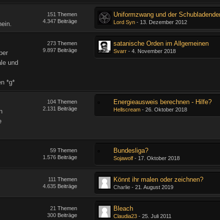
Uniformzwang und der Schubladende
151
Themen
4.347
Beiträge
Lord Syn
-
13. Dezember 2012
ein.
satanische Orden im Allgemeinen
273
Themen
9.897
Beiträge
Svarr
-
4. November 2018
ber
ale und
en *g*
Energieausweis berechnen - Hilfe?
104
Themen
2.131
Beiträge
Hellscream
-
26. Oktober 2018
n
e
Bundesliga?
59
Themen
1.576
Beiträge
Sojawolf
-
17. Oktober 2018
Könnt ihr malen oder zeichnen?
111
Themen
4.635
Beiträge
Charlie -
21. August 2019
Bleach
21
Themen
300
Beiträge
Claudia23
-
25. Juli 2011