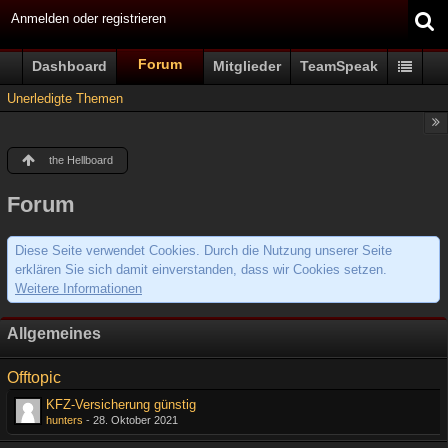
Anmelden oder registrieren
Forum
Dashboard
Mitglieder
TeamSpeak
Unerledigte Themen
the Hellboard
Forum
Diese Seite verwendet Cookies. Durch die Nutzung unserer Seite
erklären Sie sich damit einverstanden, dass wir Cookies setzen.
Weitere Informationen
Allgemeines
Offtopic
KFZ-Versicherung günstig
hunters
-
28. Oktober 2021