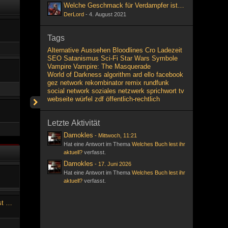
Welche Geschmack für Verdampfer ist ihr liebsten?
DerLord
-
4. August 2021
Tags
Alternative
Aussehen
Bloodlines
Cro
Ladezeit
SEO
Satanismus
Sci-Fi
Star Wars
Symbole
Vampire
Vampire: The Masquerade
World of Darkness
algorithm
ard
ello
facebook
gez
network
rekombinator
remix
rundfunk
social network
soziales netzwerk
sprichwort
tv
webseite
würfel
zdf
öffentlich-rechtlich
Letzte Aktivität
Damokles
-
Mittwoch, 11:21
Hat eine Antwort im Thema
Welches Buch lest ihr
aktuell?
verfasst.
Damokles
-
17. Juni 2026
Hat eine Antwort im Thema
Welches Buch lest ihr
aktuell?
verfasst.
Welche Geschmack für Verdampfer ist ihr liebsten?