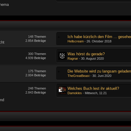
Thema
Ich habe kürzlich den Film ... gesehe
148
Themen
2.854
Beiträge
Hellscream
-
26. Oktober 2018
cht
Was hörst du gerade?
300
Themen
4.939
Beiträge
Ragnar
-
30. August 2020
Die Website wird zu langsam gelade
175
Themen
2.004
Beiträge
TheGreatBeast
-
30. Juni 2020
Welches Buch lest ihr aktuell?
248
Themen
2.843
Beiträge
Damokles
-
Mittwoch, 11:21
und