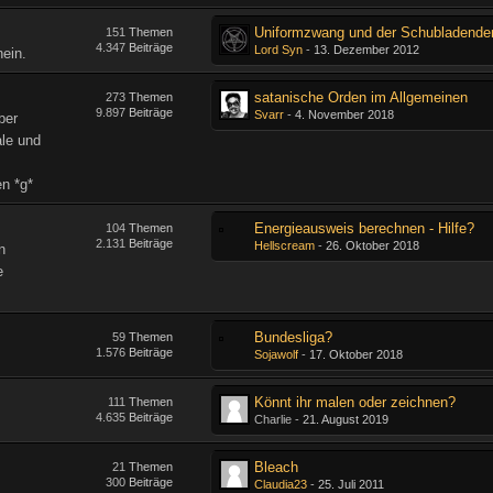
Uniformzwang und der Schubladende
151
Themen
4.347
Beiträge
Lord Syn
-
13. Dezember 2012
ein.
satanische Orden im Allgemeinen
273
Themen
9.897
Beiträge
Svarr
-
4. November 2018
ber
ale und
en *g*
Energieausweis berechnen - Hilfe?
104
Themen
2.131
Beiträge
Hellscream
-
26. Oktober 2018
n
e
Bundesliga?
59
Themen
1.576
Beiträge
Sojawolf
-
17. Oktober 2018
Könnt ihr malen oder zeichnen?
111
Themen
4.635
Beiträge
Charlie -
21. August 2019
Bleach
21
Themen
300
Beiträge
Claudia23
-
25. Juli 2011