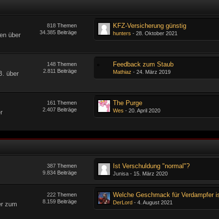
KFZ-Versicherung günstig
818
Themen
34.385
Beiträge
hunters
-
28. Oktober 2021
en über
Feedback zum Staub
148
Themen
2.811
Beiträge
Mathiaz
-
24. März 2019
B. über
The Purge
161
Themen
2.407
Beiträge
Wes
-
20. April 2020
r
Ist Verschuldung "normal"?
387
Themen
9.834
Beiträge
Junisa -
15. März 2020
222
Themen
8.159
Beiträge
DerLord
-
4. August 2021
er zum