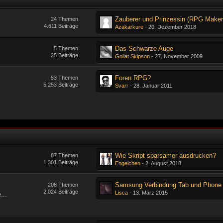
24
Themen
4.611
Beiträge
Azakarkure
-
20. Dezember 2018
Das Schwarze Auge
5
Themen
25
Beiträge
Goliat Skipson
-
27. November 2009
Foren RPG?
53
Themen
5.253
Beiträge
Svarr
-
28. Januar 2011
Wie Skript sparsamer ausdrucken?
87
Themen
1.301
Beiträge
Engelchen
-
2. August 2018
Samsung Verbindung Tab und Phone
208
Themen
2.024
Beiträge
Lisca
-
13. März 2015
...