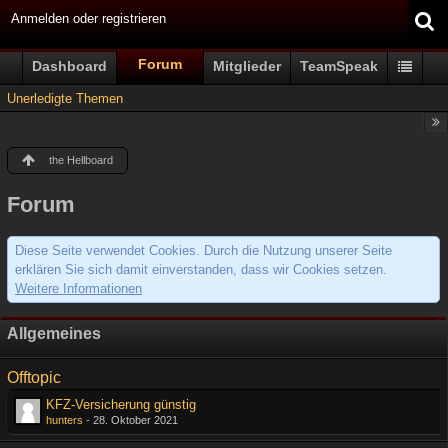
Anmelden oder registrieren
Forum
Dashboard
Mitglieder
TeamSpeak
Unerledigte Themen
the Hellboard
Forum
Diese Seite verwendet Cookies. Durch die Nutzung unserer Seite
erklären Sie sich damit einverstanden, dass wir Cookies setzen.
Weitere Informationen
Allgemeines
Offtopic
KFZ-Versicherung günstig
hunters
-
28. Oktober 2021