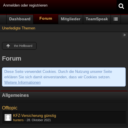
Anmelden oder registrieren
Forum
Dashboard
Mitglieder
TeamSpeak
Unerledigte Themen
the Hellboard
Forum
Diese Seite verwendet Cookies. Durch die Nutzung unserer Seite
erklären Sie sich damit einverstanden, dass wir Cookies setzen.
Weitere Informationen
Allgemeines
Offtopic
KFZ-Versicherung günstig
hunters
-
28. Oktober 2021