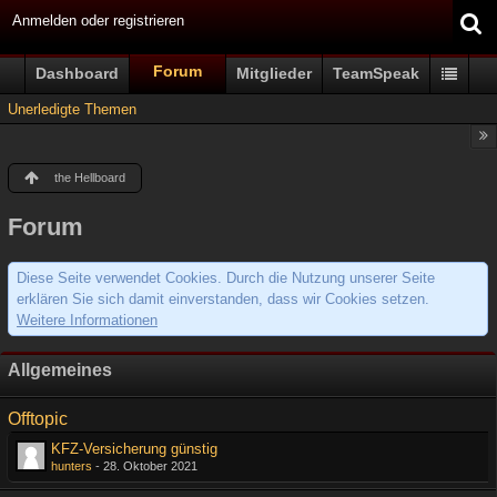
Anmelden oder registrieren
Forum
Dashboard
Mitglieder
TeamSpeak
Unerledigte Themen
the Hellboard
Forum
Diese Seite verwendet Cookies. Durch die Nutzung unserer Seite
erklären Sie sich damit einverstanden, dass wir Cookies setzen.
Weitere Informationen
Allgemeines
Offtopic
KFZ-Versicherung günstig
hunters
-
28. Oktober 2021