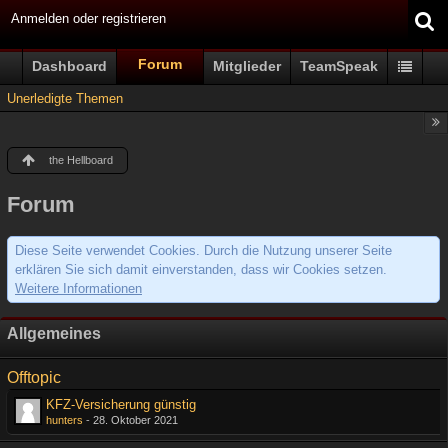
Anmelden oder registrieren
Forum
Dashboard
Mitglieder
TeamSpeak
Unerledigte Themen
the Hellboard
Forum
Diese Seite verwendet Cookies. Durch die Nutzung unserer Seite
erklären Sie sich damit einverstanden, dass wir Cookies setzen.
Weitere Informationen
Allgemeines
Offtopic
KFZ-Versicherung günstig
hunters
-
28. Oktober 2021