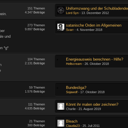
Uniformzwang und der Schubladende
151
Themen
4.347
Beiträge
Lord Syn
-
13. Dezember 2012
ein.
satanische Orden im Allgemeinen
273
Themen
9.897
Beiträge
Svarr
-
4. November 2018
ber
ale und
en *g*
Energieausweis berechnen - Hilfe?
104
Themen
2.131
Beiträge
Hellscream
-
26. Oktober 2018
n
e
Bundesliga?
59
Themen
1.576
Beiträge
Sojawolf
-
17. Oktober 2018
Könnt ihr malen oder zeichnen?
111
Themen
4.635
Beiträge
Charlie -
21. August 2019
Bleach
21
Themen
300
Beiträge
Claudia23
-
25. Juli 2011