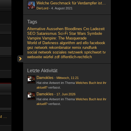
Welche Geschmack für Verdampfer ist ihr liebsten?
DerLord
-
4. August 2021
Tags
Alternative
Aussehen
Bloodlines
Cro
Ladezeit
SEO
Satanismus
Sci-Fi
Star Wars
Symbole
Vampire
Vampire: The Masquerade
World of Darkness
algorithm
ard
ello
facebook
gez
network
rekombinator
remix
rundfunk
social network
soziales netzwerk
sprichwort
tv
webseite
würfel
zdf
öffentlich-rechtlich
Letzte Aktivität
Damokles
-
Mittwoch, 11:21
Hat eine Antwort im Thema
Welches Buch lest ihr
aktuell?
verfasst.
Damokles
-
17. Juni 2026
Hat eine Antwort im Thema
Welches Buch lest ihr
aktuell?
verfasst.
Welche Geschmack für Verdampfer ist ihr liebsten?