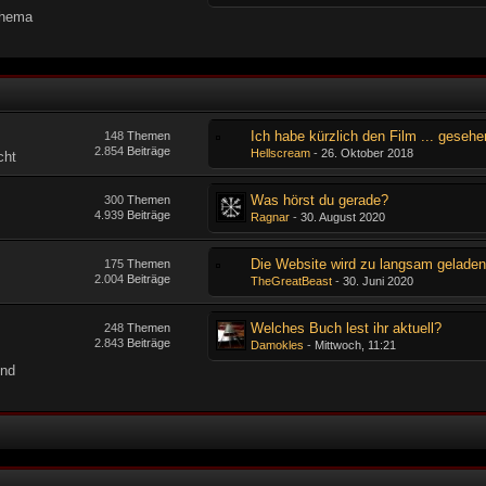
Thema
Ich habe kürzlich den Film ... gesehe
148
Themen
2.854
Beiträge
Hellscream
-
26. Oktober 2018
cht
Was hörst du gerade?
300
Themen
4.939
Beiträge
Ragnar
-
30. August 2020
Die Website wird zu langsam gelade
175
Themen
2.004
Beiträge
TheGreatBeast
-
30. Juni 2020
Welches Buch lest ihr aktuell?
248
Themen
2.843
Beiträge
Damokles
-
Mittwoch, 11:21
und