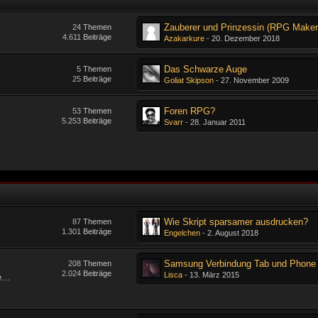
24
Themen
4.611
Beiträge
Azakarkure
-
20. Dezember 2018
Das Schwarze Auge
5
Themen
25
Beiträge
Goliat Skipson
-
27. November 2009
Foren RPG?
53
Themen
5.253
Beiträge
Svarr
-
28. Januar 2011
Wie Skript sparsamer ausdrucken?
87
Themen
1.301
Beiträge
Engelchen
-
2. August 2018
Samsung Verbindung Tab und Phone
208
Themen
2.024
Beiträge
Lisca
-
13. März 2015
...