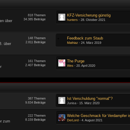
KFZ-Versicherung günstig
818
Themen
34.385
Beiträge
hunters
-
28. Oktober 2021
en über
Feedback zum Staub
148
Themen
2.811
Beiträge
Mathiaz
-
24. März 2019
B. über
The Purge
161
Themen
2.407
Beiträge
Wes
-
20. April 2020
r
Ist Verschuldung "normal"?
387
Themen
9.834
Beiträge
Junisa -
15. März 2020
222
Themen
8.159
Beiträge
DerLord
-
4. August 2021
er zum