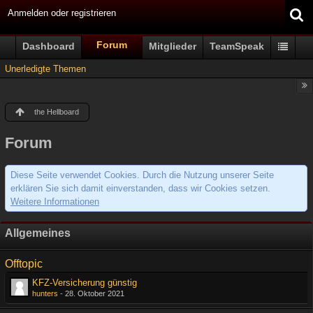
Anmelden oder registrieren
Forum
Dashboard
Mitglieder
TeamSpeak
Unerledigte Themen
the Hellboard
Forum
Diese Seite verwendet Cookies. Durch die Nutzung unserer Seite
erklären Sie sich damit einverstanden, dass wir Cookies setzen.
Weitere Informationen
Allgemeines
Offtopic
KFZ-Versicherung günstig
hunters
-
28. Oktober 2021