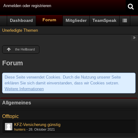
Anmelden oder registrieren
Forum
Dashboard
Mitglieder
TeamSpeak
Unerledigte Themen
the Hellboard
Forum
Diese Seite verwendet Cookies. Durch die Nutzung unserer Seite
erklären Sie sich damit einverstanden, dass wir Cookies setzen.
Weitere Informationen
Allgemeines
Offtopic
KFZ-Versicherung günstig
hunters
-
28. Oktober 2021