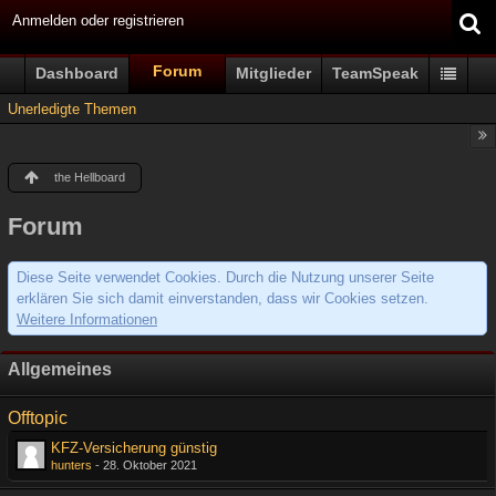
Anmelden oder registrieren
Forum
Dashboard
Mitglieder
TeamSpeak
Unerledigte Themen
the Hellboard
Forum
Diese Seite verwendet Cookies. Durch die Nutzung unserer Seite
erklären Sie sich damit einverstanden, dass wir Cookies setzen.
Weitere Informationen
Allgemeines
Offtopic
KFZ-Versicherung günstig
hunters
-
28. Oktober 2021