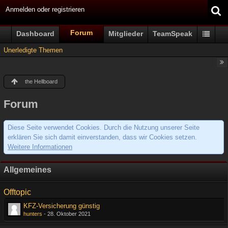
Anmelden oder registrieren
Forum
Dashboard
Mitglieder
TeamSpeak
Unerledigte Themen
the Hellboard
Forum
Diese Seite verwendet Cookies. Durch die Nutzung unserer Seite
erklären Sie sich damit einverstanden, dass wir Cookies setzen.
Weitere Informationen
Allgemeines
Offtopic
KFZ-Versicherung günstig
hunters
-
28. Oktober 2021