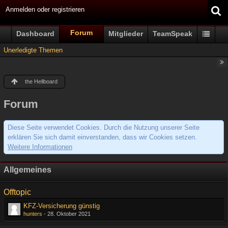
Anmelden oder registrieren
Forum
Dashboard
Mitglieder
TeamSpeak
Unerledigte Themen
the Hellboard
Forum
Diese Seite verwendet Cookies. Durch die Nutzung unserer Seite
erklären Sie sich damit einverstanden, dass wir Cookies setzen.
Weitere Informationen
Allgemeines
Offtopic
KFZ-Versicherung günstig
hunters
-
28. Oktober 2021