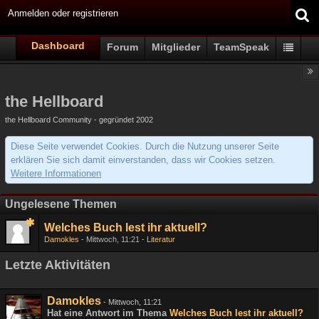
Anmelden oder registrieren
Dashboard
Forum
Mitglieder
TeamSpeak
the Hellboard
the Hellboard Community - gegründet 2002
Diese Seite verwendet Cookies. Durch die Nutzung unserer Seite
erklären Sie sich damit einverstanden, dass wir Cookies setzen.
Weitere Informationen
Ungelesene Themen
Welches Buch lest ihr aktuell?
Damokles
Mittwoch, 11:21
Literatur
Letzte Aktivitäten
Damokles
-
Mittwoch, 11:21
Hat eine Antwort im Thema
Welches Buch lest ihr aktuell?