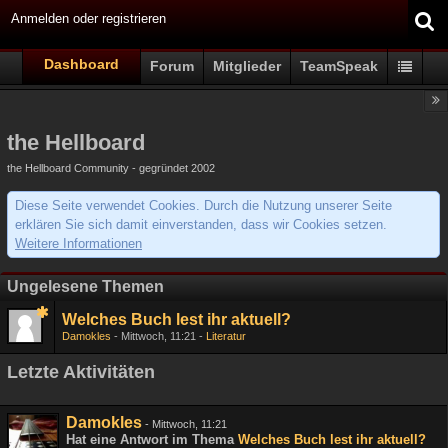
Anmelden oder registrieren
Dashboard
Forum
Mitglieder
TeamSpeak
the Hellboard
the Hellboard Community - gegründet 2002
Diese Seite verwendet Cookies. Durch die Nutzung unserer Seite
erklären Sie sich damit einverstanden, dass wir Cookies setzen.
Weitere Informationen
Ungelesene Themen
Welches Buch lest ihr aktuell?
Damokles
Mittwoch, 11:21
Literatur
Letzte Aktivitäten
Damokles
-
Mittwoch, 11:21
Hat eine Antwort im Thema
Welches Buch lest ihr aktuell?